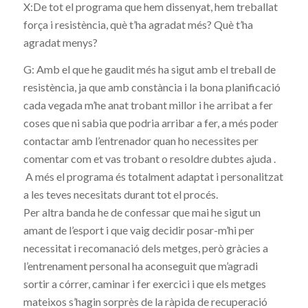
X:De tot el programa que hem dissenyat, hem treballat
força i resistència, què t’ha agradat més? Què t’ha
agradat menys?
G: Amb el que he gaudit més ha sigut amb el treball de
resistència, ja que amb constància i la bona planificació
cada vegada m’he anat trobant millor i he arribat a fer
coses que ni sabia que podria arribar a fer, a més poder
contactar amb l’entrenador quan ho necessites per
comentar com et vas trobant o resoldre dubtes ajuda .
A més el programa és totalment adaptat i personalitzat
a les teves necesitats durant tot el procés.
Per altra banda he de confessar que mai he sigut un
amant de l’esport i que vaig decidir posar-m’hi per
necessitat i recomanació dels metges, però gràcies a
l’entrenament personal ha aconseguit que m’agradi
sortir a córrer, caminar i fer exercici i que els metges
mateixos s’hagin sorprès de la ràpida de recuperació