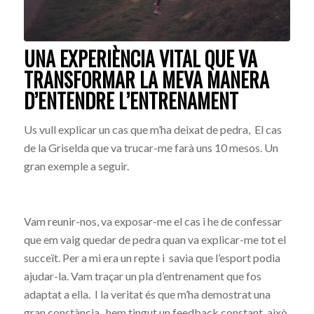
UNA EXPERIÈNCIA VITAL QUE VA
TRANSFORMAR LA MEVA MANERA
D’ENTENDRE L’ENTRENAMENT
Us vull explicar un cas que m’ha deixat de pedra, El cas
de la Griselda que va trucar-me farà uns 10 mesos. Un
gran exemple a seguir.
Vam reunir-nos, va exposar-me el cas i he de confessar
que em vaig quedar de pedra quan va explicar-me tot el
succeït. Per a mi era un repte i savia que l’esport podia
ajudar-la. Vam traçar un pla d’entrenament que fos
adaptat a ella. I la veritat és que m’ha demostrat una
gran constància, hem tingut un feedback constant, això