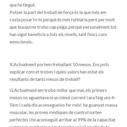
que he tingut.
Potser la part del treball de força és la que més em
costa posar’m-hi perquè és més rutinària però per molt
que busqui no trobo cap pega, perquè personalment tot
han sigut beneficis a tots els nivells, tant físics com
emocionals.
X:Actualment portem treballant 10 mesos. Ens pots
explicar com et trobes i quins valors han estat els
resultants de tants mesos de treball?
G:Actualment em trobo millor que mai, els primers
mesos no aguantava ni un minut corrent i ara faig uns 4-
5km i cada dia aconsegueixo fer més! he guanyat massa
muscular, les proves mèdiques de control surten
perfectes i he aconseguit arribar al 99% de la capacitat
pulmonar, mai havia pogut respirar així i gaudir de la