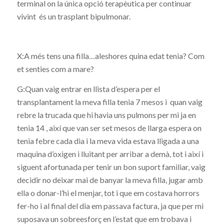
terminal on la única opció terapèutica per continuar
vivint és un trasplant bipulmonar.
X:A més tens una filla…aleshores quina edat tenia? Com
et senties com a mare?
G:Quan vaig entrar en llista d’espera per el
transplantament la meva filla tenia 7 mesos i quan vaig
rebre la trucada que hi havia uns pulmons per mi ja en
tenia 14 , així que van ser set mesos de llarga espera on
tenia febre cada dia i la meva vida estava lligada a una
maquina d’oxigen i lluitant per arribar a demà, tot i així i
siguent afortunada per tenir un bon suport familiar, vaig
decidir no deixar mai de banyar la meva filla, jugar amb
ella o donar-l’hi el menjar, tot i que em costava horrors
fer-ho i al final del dia em passava factura, ja que per mi
suposava un sobreesforç en l’estat que em trobava i