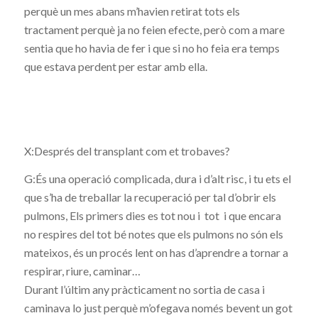
perquè un mes abans m’havien retirat tots els
tractament perquè ja no feien efecte, però com a mare
sentia que ho havia de fer i que si no ho feia era temps
que estava perdent per estar amb ella.
X:Després del transplant com et trobaves?
G:És una operació complicada, dura i d’alt risc, i tu ets el
que s’ha de treballar la recuperació per tal d’obrir els
pulmons, Els primers dies es tot nou i tot i que encara
no respires del tot bé notes que els pulmons no són els
mateixos, és un procés lent on has d’aprendre a tornar a
respirar, riure, caminar…
Durant l’últim any pràcticament no sortia de casa i
caminava lo just perquè m’ofegava només bevent un got