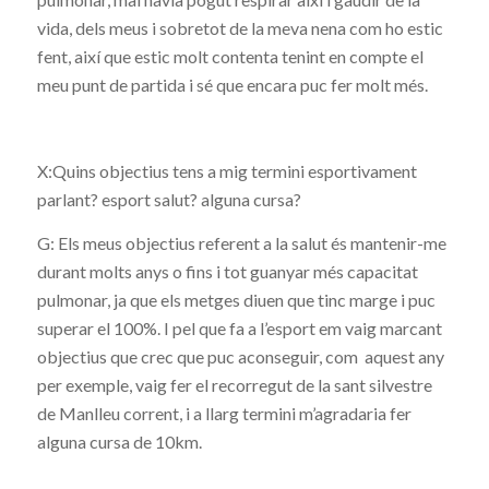
vida, dels meus i sobretot de la meva nena com ho estic
fent, així que estic molt contenta tenint en compte el
meu punt de partida i sé que encara puc fer molt més.
X:Quins objectius tens a mig termini esportivament
parlant? esport salut? alguna cursa?
G: Els meus objectius referent a la salut és mantenir-me
durant molts anys o fins i tot guanyar més capacitat
pulmonar, ja que els metges diuen que tinc marge i puc
superar el 100%. I pel que fa a l’esport em vaig marcant
objectius que crec que puc aconseguir, com aquest any
per exemple, vaig fer el recorregut de la sant silvestre
de Manlleu corrent, i a llarg termini m’agradaria fer
alguna cursa de 10km.