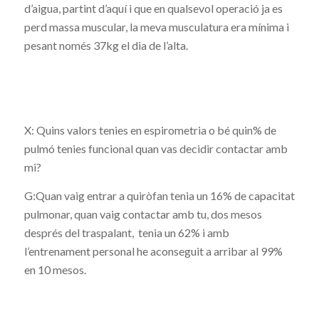
d’aigua, partint d’aquí i que en qualsevol operació ja es
perd massa muscular, la meva musculatura era mínima i
pesant només 37kg el dia de l’alta.
X: Quins valors tenies en espirometria o bé quin% de
pulmó tenies funcional quan vas decidir contactar amb
mi?
G:Quan vaig entrar a quiròfan tenia un 16% de capacitat
pulmonar, quan vaig contactar amb tu, dos mesos
després del traspalant, tenia un 62% i amb
l’entrenament personal he aconseguit a arribar al 99%
en 10 mesos.