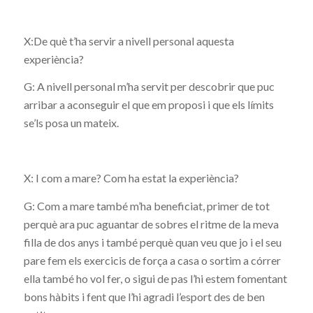
X:De què t’ha servir a nivell personal aquesta
experiència?
G: A nivell personal m’ha servit per descobrir que puc
arribar a aconseguir el que em proposi i que els límits
se’ls posa un mateix.
X: I com a mare? Com ha estat la experiència?
G: Com a mare també m’ha beneficiat, primer de tot
perquè ara puc aguantar de sobres el ritme de la meva
filla de dos anys i també perquè quan veu que jo i el seu
pare fem els exercicis de força a casa o sortim a córrer
ella també ho vol fer, o sigui de pas l’hi estem fomentant
bons hàbits i fent que l’hi agradi l’esport des de ben